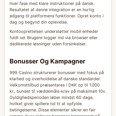
hver fase med klare instruktioner på dansk.
Resultatet af denne integration er en hurtig
adgang til platformens funktioner. Opret konto i
dag og begynd din oplevelse.
Kontooprettelsen understøtter mobil enheder
fuldt ud. Brugere logger ind via browser eller
dedikerede løsninger uden forsinkelser.
Bonusser Og Kampagner
999 Casino strukturerer bonusser med fokus på
klarhed og overholdelse af danske standarder.
Velkomsttilbud præsenteres i DKK op til 1.000
kr., bundet til væddemåls-krav på maksimalt 10x.
Gyldighedsperioden løber mindst 60 dage,
hvilket giver spillere tid til at opfylde
betingelserne. Disse elementer sikrer en fair
ramme, hvor rollover beregnes transparent på