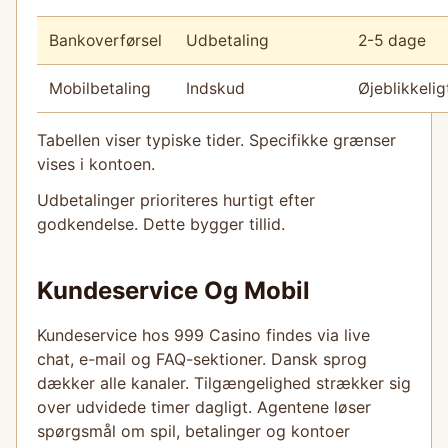
Bankoverførsel
Udbetaling
2-5 dage
Mobilbetaling
Indskud
Øjeblikkelig
Tabellen viser typiske tider. Specifikke grænser
vises i kontoen.
Udbetalinger prioriteres hurtigt efter
godkendelse. Dette bygger tillid.
Kundeservice Og Mobil
Kundeservice hos 999 Casino findes via live
chat, e-mail og FAQ-sektioner. Dansk sprog
dækker alle kanaler. Tilgængelighed strækker sig
over udvidede timer dagligt. Agentene løser
spørgsmål om spil, betalinger og kontoer