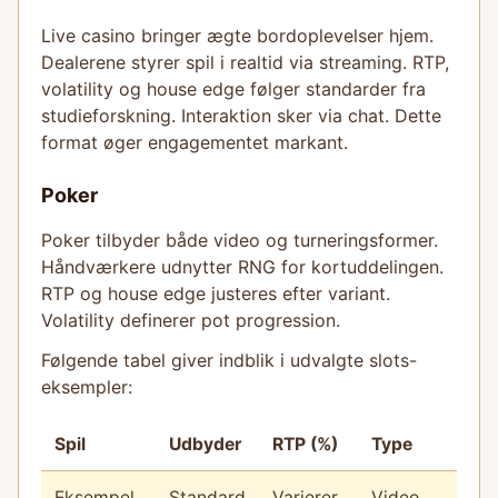
Live casino bringer ægte bordoplevelser hjem.
Dealerene styrer spil i realtid via streaming. RTP,
volatility og house edge følger standarder fra
studieforskning. Interaktion sker via chat. Dette
format øger engagementet markant.
Poker
Poker tilbyder både video og turneringsformer.
Håndværkere udnytter RNG for kortuddelingen.
RTP og house edge justeres efter variant.
Volatility definerer pot progression.
Følgende tabel giver indblik i udvalgte slots-
eksempler:
Spil
Udbyder
RTP (%)
Type
Eksempel
Standard
Varierer
Video