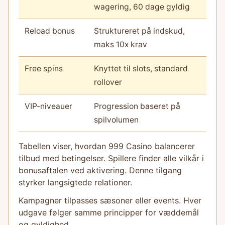
wagering, 60 dage gyldig
Reload bonus
Struktureret på indskud,
maks 10x krav
Free spins
Knyttet til slots, standard
rollover
VIP-niveauer
Progression baseret på
spilvolumen
Tabellen viser, hvordan 999 Casino balancerer
tilbud med betingelser. Spillere finder alle vilkår i
bonusaftalen ved aktivering. Denne tilgang
styrker langsigtede relationer.
Kampagner tilpasses sæsoner eller events. Hver
udgave følger samme principper for væddemål
og gyldighed.