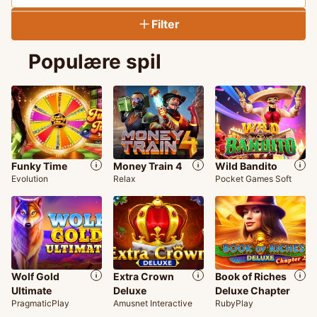
Filter
Populære spil
Funky Time
Money Train 4
Wild Bandito
Evolution
Relax
Pocket Games Soft
Wolf Gold
Extra Crown
Book of Riches
Ultimate
Deluxe
Deluxe Chapter
PragmaticPlay
Amusnet Interactive
RubyPlay