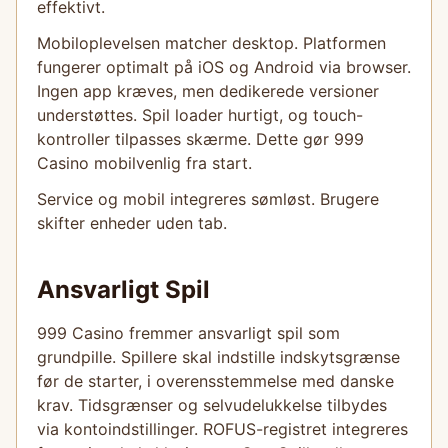
effektivt.
Mobiloplevelsen matcher desktop. Platformen
fungerer optimalt på iOS og Android via browser.
Ingen app kræves, men dedikerede versioner
understøttes. Spil loader hurtigt, og touch-
kontroller tilpasses skærme. Dette gør 999
Casino mobilvenlig fra start.
Service og mobil integreres sømløst. Brugere
skifter enheder uden tab.
Ansvarligt Spil
999 Casino fremmer ansvarligt spil som
grundpille. Spillere skal indstille indskytsgrænse
før de starter, i overensstemmelse med danske
krav. Tidsgrænser og selvudelukkelse tilbydes
via kontoindstillinger. ROFUS-registret integreres