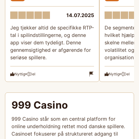
14.07.2025
Jeg tjekker altid de specifikke RTP-
De segmenterer
tal i spilindstillingerne, og denne
hvilket hjælper
app viser dem tydeligt. Denne
skelne mellem 
gennemsigtighed er afgørende for
volatilitet og 
seriøse spillere.
organisationss
Nyttig
Del
Nyttig
Del
999 Casino
999 Casino står som en central platform for
online underholdning rettet mod danske spillere.
Casinoet fokuserer på struktureret adgang til