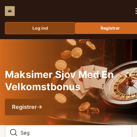
Log ind
Registrer
Maksimer Sjov Med En
Velkomstbonus
Registrer